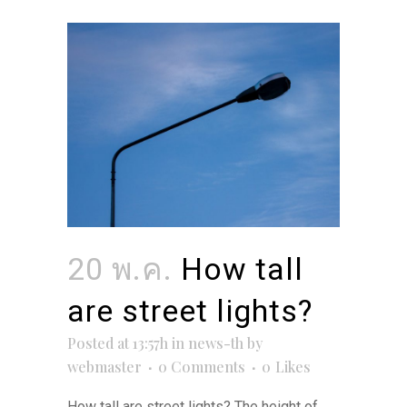
20 พ.ค.
How tall
are street lights?
Posted at 13:57h
in
news-th
by
webmaster
0 Comments
0
Likes
How tall are street lights? The height of