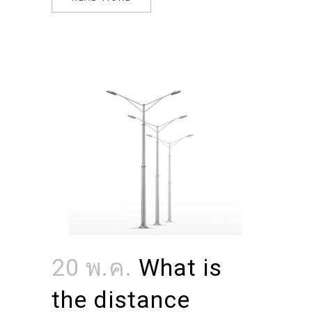
20 พ.ค.
What is
the distance