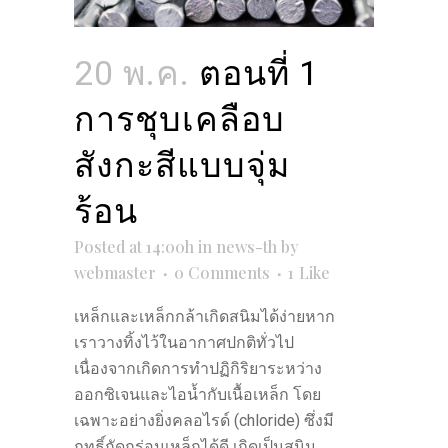
20 พ.ค.
ตอนที่ 1
การชุบเคลือบ
สังกะสีแบบจุ่ม
ร้อน
Posted at 14:00h
in
news-th
by
webmaster
0 Comments
1
Like
เหล็กและเหล็กกล้าเกิดสนิมได้ง่ายหาก
เราวางทิ้งไว้ในอากาศปกติทั่วไป
เนื่องจากเกิดการทำปฏิกิริยาระหว่าง
ออกซิเจนและไอน้ำกับเนื้อเหล็ก โดย
เฉพาะอย่างยิ่งคลอไรด์ (chloride) ซึ่งมี
ฤทธิ์กัดกร่อนเหล็กได้ดี เกิดเป็นสนิม