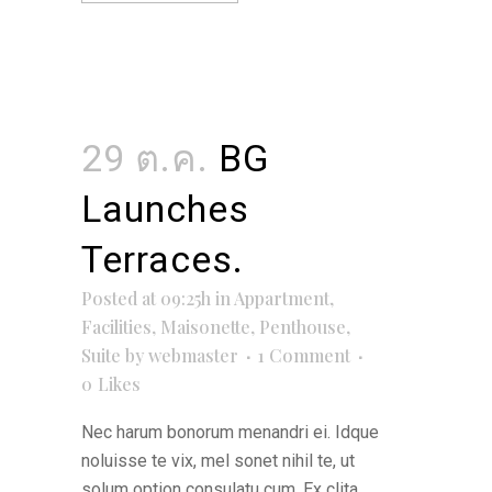
29 ต.ค.
BG
Launches
Terraces.
Posted at 09:25h
in
Appartment
,
Facilities
,
Maisonette
,
Penthouse
,
Suite
by
webmaster
1 Comment
0
Likes
Nec harum bonorum menandri ei. Idque
noluisse te vix, mel sonet nihil te, ut
solum option consulatu cum. Ex clita