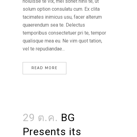
noluisse te vix, mel sonet nihil te, ut
solum option consulatu cum. Ex clita
tacimates inimicus usu, facer alterum
quaerendum sea te. Delectus
temporibus consectetuer pri te, tempor
qualisque mea eu. Ne vim quot tation,
vel te repudiandae...
READ MORE
29 ต.ค.
BG
Presents its