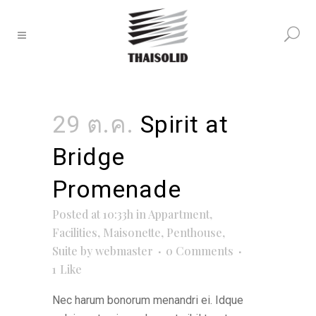
29 ต.ค.
Spirit at
Bridge
Promenade
Posted at 10:33h
in
Appartment
,
Facilities
,
Maisonette
,
Penthouse
,
Suite
by
webmaster
0 Comments
1
Like
Nec harum bonorum menandri ei. Idque