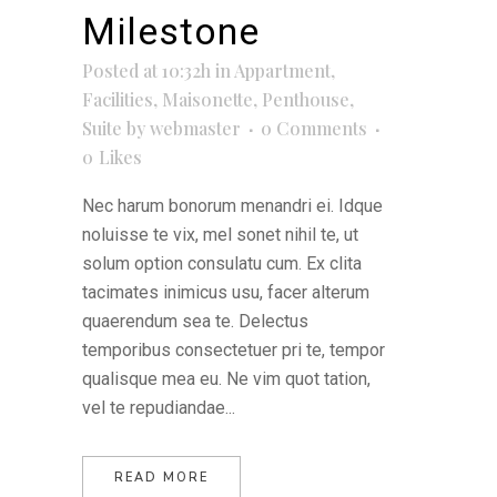
Milestone
Posted at 10:32h
in
Appartment
,
Facilities
,
Maisonette
,
Penthouse
,
Suite
by
webmaster
0 Comments
0
Likes
Nec harum bonorum menandri ei. Idque
noluisse te vix, mel sonet nihil te, ut
solum option consulatu cum. Ex clita
tacimates inimicus usu, facer alterum
quaerendum sea te. Delectus
temporibus consectetuer pri te, tempor
qualisque mea eu. Ne vim quot tation,
vel te repudiandae...
READ MORE